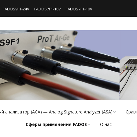
FADOS9F1-24V
FADOS7F1-18V
FADOS7F1-10V
 анализатор (АСА) — Analog Signature Analyzer (ASA)
Срав
Сферы применения FADOS
О нас
осы
Сигна
FADOS