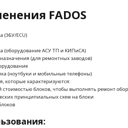
Публикации о FADOS
FADOS
енения FADOS
FADOS
а (ЭБУ/ECU)
FADOS
 (оборудование АСУ ТП и КИПиСА)
 назначения (для ремонтных заводов)
орудование
ика (ноутбуки и мобильные телефоны)
я, которые характеризуются:
й стоимостью блоков, чтобы выполнять ремонт обо
ческих принципиальных схем на блоки
блоков
ьзования: