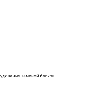
9F1-24V
7F1-18V
7F1-10V
рудования заменой блоков