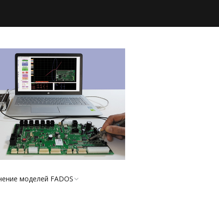
нение моделей FADOS
турный анализатор
 XI-24V