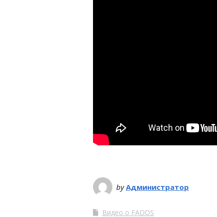
by
Администратор
Видео о FADOS