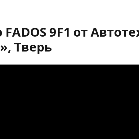
Публикации о FADOS
FADOS
FADOS
 FADOS 9F1 от Автот
FADOS
», Тверь