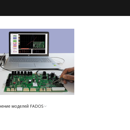
нение моделей FADOS
турный анализатор
 XI-24V