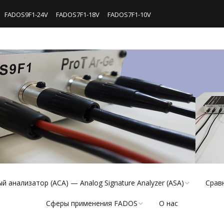
FADOS9F1-24V
FADOS7F1-18V
FADOS7F1-10V
 анализатор (АСА) — Analog Signature Analyzer (ASA)
Срав
Сферы применения FADOS
О нас
осы
Сигна
FADOS